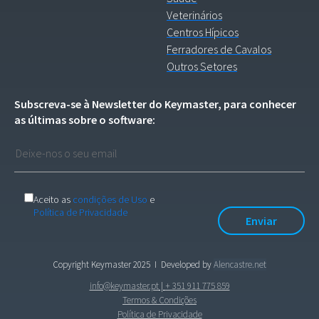
Veterinários
Centros Hípicos
Ferradores de Cavalos
Outros Setores
Subscreva-se à Newsletter do Keymaster, para conhecer
as últimas sobre o software:
Aceito as
condições de Uso
e
Política de Privacidade
Copyright Keymaster 2025
I Developed by
Alencastre.net
info@keymaster.pt
|
+ 351 911 775 859
Termos & Condições
Política de Privacidade