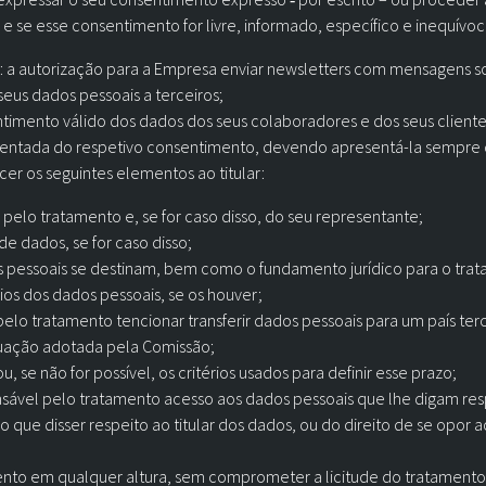
 se esse consentimento for livre, informado, específico e inequívoc
 autorização para a Empresa enviar newsletters com mensagens sob
us dados pessoais a terceiros;
imento válido dos dados dos seus colaboradores e dos seus clientes
ntada do respetivo consentimento, devendo apresentá-la sempre q
r os seguintes elementos ao titular:
pelo tratamento e, se for caso disso, do seu representante;
 dados, se for caso disso;
os pessoais se destinam, bem como o fundamento jurídico para o tra
rios dos dados pessoais, se os houver;
 pelo tratamento tencionar transferir dados pessoais para um país ter
uação adotada pela Comissão;
se não for possível, os critérios usados para definir esse prazo;
ponsável pelo tratamento acesso aos dados pessoais que lhe digam re
 que disser respeito ao titular dos dados, ou do direito de se opor
timento em qualquer altura, sem comprometer a licitude do tratame