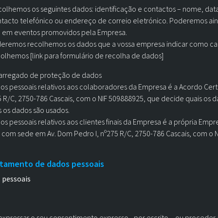
lhemos os seguintes dados: identificação e contactos – nome, data
, contacto telefónico ou endereço de correio eletrónico. Poderemos a
ação em eventos promovidos pela Empresa.
oderemos recolhemos os dados que a vossa empresa indicar como cam
olhemos [link para formulário de recolha de dados]
carregado de proteção de dados
os pessoais relativos aos colaboradores da Empresa é a Acordo Cert
 R/C, 2750-786 Cascais, com o NIF 509888925, que decide quais os d
s os dados são usados.
s pessoais relativos aos clientes finais da Empresa é a própria Emp
 com sede em Av. Dom Pedro I, nº275 R/C, 2750-786 Cascais, com o N
atamento de dados pessoais
 pessoais
expressar o seu consentimento expresso ‐ por escrito – ou proceder