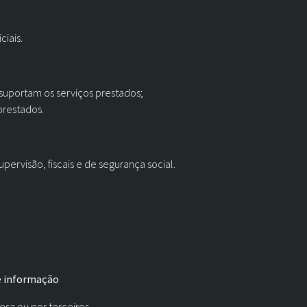
ciais.
suportam os serviços prestados;
prestados.
upervisão, fiscais e de segurança social.
de informação
esa ou por terceiros.