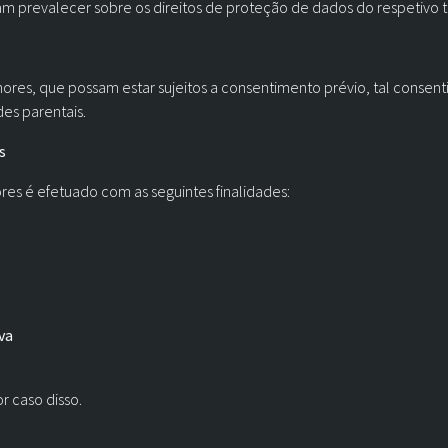
m prevalecer sobre os direitos de proteção de dados do respetivo ti
es, que possam estar sujeitos a consentimento prévio, tal consenti
es parentais.
s
es é efetuado com as seguintes finalidades:
va
r caso disso.