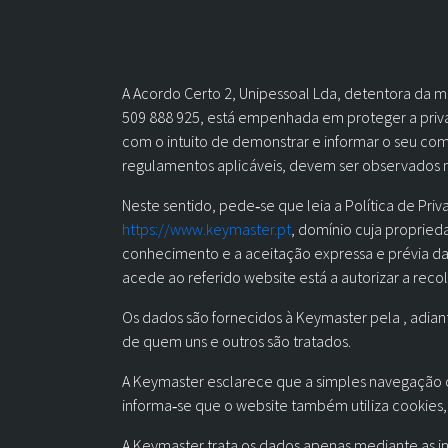
A Acordo Certo 2, Unipessoal Lda, detentora da 
509 888 925, está empenhada em proteger a privac
com o intuito de demonstrar e informar o seu com
regulamentos aplicáveis, devem ser observados n
Neste sentido, pede‐se que leia a Política de Pr
https://www.keymaster.pt
, domínio cuja propried
conhecimento e a aceitação expressa e prévia das
acede ao referido website está a autorizar a reco
Os dados são fornecidos à Keymaster pela , adian
de quem uns e outros são tratados.
A Keymaster esclarece que a simples navegação o
informa‐se que o website também utiliza cookies
A Keymaster trata os dados apenas mediante as 