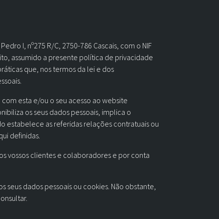
edro I, nº275 R/C, 2750-786 Cascais, com o NIF
to, assumido a presente política de privacidade
áticas que, nos termos da lei e dos
ssoais.
al com esta e/ou o seu acesso ao website
ibiliza os seus dados pessoais, implica o
o estabelece as referidas relações contratuais ou
ui definidas.
os vossos clientes e colaboradores e por conta
s seus dados pessoais ou cookies. Não obstante,
onsultar.