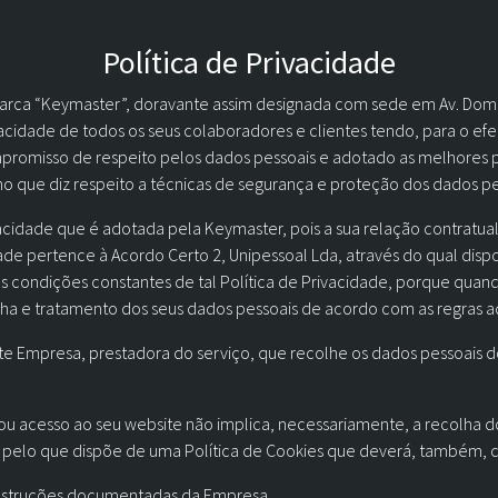
Política de Privacidade
marca “Keymaster”, doravante assim designada com sede em Av. Dom P
idade de todos os seus colaboradores e clientes tendo, para o efei
promisso de respeito pelos dados pessoais e adotado as melhores pr
o que diz respeito a técnicas de segurança e proteção dos dados pe
ivacidade que é adotada pela Keymaster, pois a sua relação contratu
ade pertence à Acordo Certo 2, Unipessoal Lda, através do qual dispon
 condições constantes de tal Política de Privacidade, porque quand
lha e tratamento dos seus dados pessoais de acordo com as regras aq
te Empresa, prestadora do serviço, que recolhe os dados pessoais d
u acesso ao seu website não implica, necessariamente, a recolha do
, pelo que dispõe de uma Política de Cookies que deverá, também, c
instruções documentadas da Empresa.