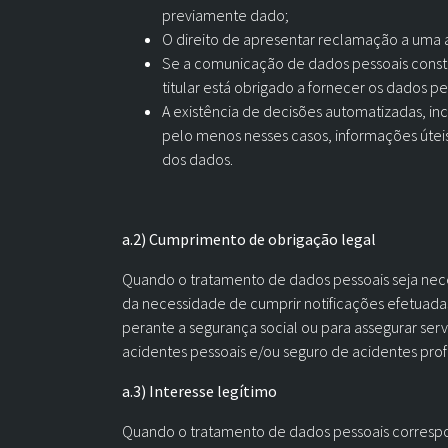
previamente dado;
O direito de apresentar reclamação a uma 
Se a comunicação de dados pessoais consti
titular está obrigado a fornecer os dados p
A existência de decisões automatizadas, incl
pelo menos nesses casos, informações úteis 
dos dados.
a.2) Cumprimento de obrigação legal
Quando o tratamento de dados pessoais seja ne
da necessidade de cumprir notificações efetuadas
perante a segurança social ou para assegurar ser
acidentes pessoais e/ou seguro de acidentes profi
a.3) Interesse legítimo
Quando o tratamento de dados pessoais correspo