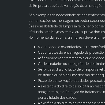
da Empresa através da validação de uma opção – e
São exemplos da necessidade de consentimento: a
comunicações ou mensagens ou poder ceder os se
É responsabilidade da Empresa recolher o consent
efetuado pela Keymaster e guardar prova docume
No momento da recolha, a Empresa deverá fornece
A identidade e os contactos do responsável 
Os contactos do encarregado da proteção de
As finalidades do tratamento a que os dad
Os destinatários ou categorias de destinatá
Se for caso disso, o facto de o responsável
existência ou não de uma decisão de adeq
Prazo de conservação dos dados pessoais ou, 
A existência do direito de solicitar ao res
apagamento, e a limitação do tratamento no
portabilidade dos dados;
A existência do direito de retirar consen