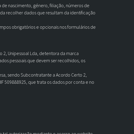
 de nascimento, género, filiação, números de
inda recolher dados que resultam da identificação
pos obrigatórios e opcionais nos formulários de
o 2, Unipessoal Lda, detentora da marca
ados pessoais que devem ser recolhidos, os
resa, sendo Subcontratante a Acordo Certo 2,
IF 509888925, que trata os dados por conta e no
 a tal autorização mediante o acesso ao website