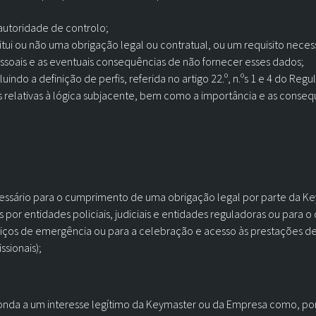
autoridade de controlo;
tui ou não uma obrigação legal ou contratual, ou um requisito nece
essoais e as eventuais consequências de não fornecer esses dados;
uindo a definição de perfis, referida no artigo 22.º, n.ºs 1 e 4 do R
relativas à lógica subjacente, bem como a importância e as consequê
cessário para o cumprimento de uma obrigação legal por parte da 
 por entidades policiais, judiciais e entidades reguladoras ou para 
viços de emergência ou para a celebração e acesso às prestações de 
ssionais);
nda a um interesse legítimo da Keymaster ou da Empresa como, po