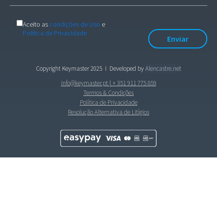
Aceito as
condições de Uso
e
Política de Privacidade
Copyright Keymaster 2025
I Developed by
Alencastre.net
info@keymaster.pt
|
+ 351 911 775 859
Termos & Condições
Política de Privacidade
Resolução Alternativa de Litígios