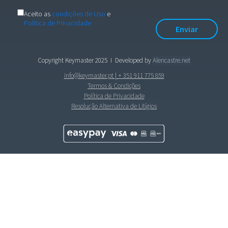
Aceito as
condições de Uso
e
Política de Privacidade
Copyright Keymaster 2025
I Developed by
Alencastre.net
info@keymaster.pt
|
+ 351 911 775 859
Termos & Condições
Política de Privacidade
Resolução Alternativa de Litígios