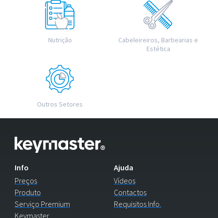
Nutrição
Cabeleireiros, Barbearias e
Estética
Outros Setores
Info
Ajuda
Preços
Vídeos
Produto
Contactos
Serviço Premium
Requisitos Info.
Keymaster