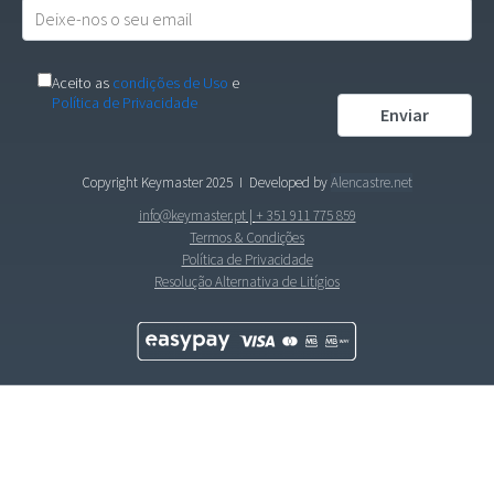
Aceito as
condições de Uso
e
Política de Privacidade
Copyright Keymaster 2025
I Developed by
Alencastre.net
info@keymaster.pt
|
+ 351 911 775 859
Termos & Condições
Política de Privacidade
Resolução Alternativa de Litígios