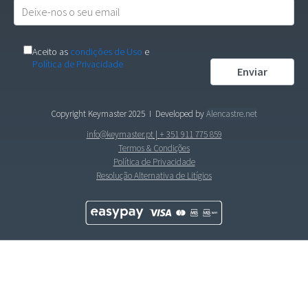
Aceito as
condições de Uso
e
Política de Privacidade
Copyright Keymaster 2025
I Developed by
Alencastre.net
info@keymaster.pt
|
+ 351 911 775 859
Termos & Condições
Política de Privacidade
Resolução Alternativa de Litígios