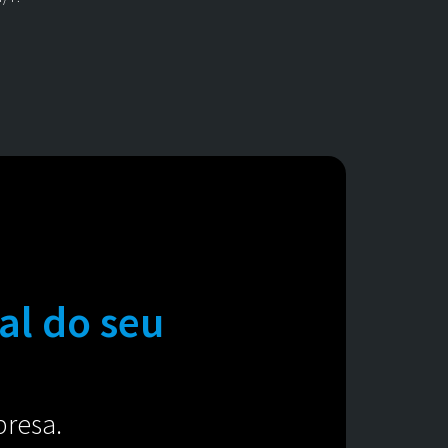
al do seu
presa.