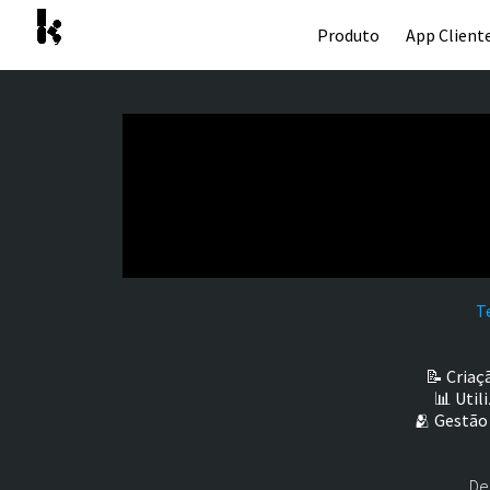
Produto
App Client
T
📝
Criaç
📊
Util
🫂
Gestão 
De