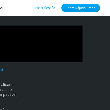
os
Iniciar Sessão
Teste Rápido Grátis
RM
ealidade;
alcance;
 impecável;
/7.